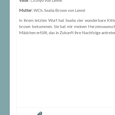
Vater
: Ch.Inyo von Lenné
Mutter
: WCh. Sealia Brown von Lenné
In ihrem letzten Wurf hat Sealia vier wunderbare Kitt
brown bekommen. Sie hat mir meinen Herzenswunsch
Mädchen erfüllt, das in Zukunft ihre Nachfolge antrete