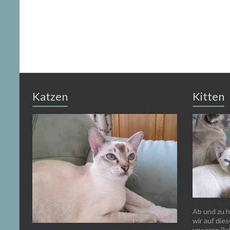
Katzen
Kitten
Ab und zu h
wir auf dies
unseren Bab