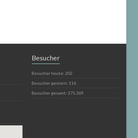
Besucher
Besucher heute:
202
Besucher gestern:
116
Besucher gesamt:
275.369