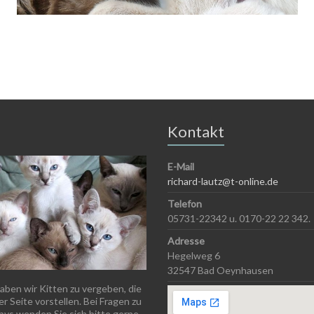
Kontakt
E-Mail
richard-lautz@t-online.de
Telefon
05731-22342 u. 0170-22 22 342.
Adresse
Hegelweg 6
32547 Bad Oeynhausen
aben wir Kitten zu vergeben, die
er Seite vorstellen. Bei Fragen zu
ys wenden Sie sich bitte gerne